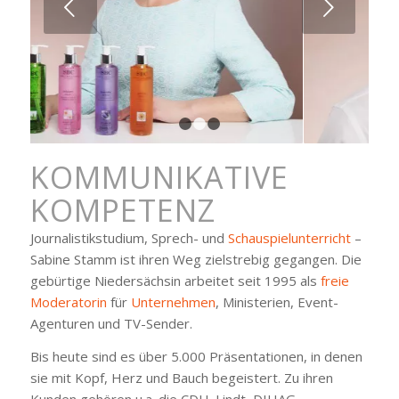
Weiter
1
2
3
KOMMUNIKATIVE
KOMPETENZ
Journalistikstudium, Sprech- und
Schauspielunterricht
–
Sabine Stamm ist ihren Weg zielstrebig gegangen. Die
gebürtige Niedersächsin arbeitet seit 1995 als
freie
Moderatorin
für
Unternehmen
, Ministerien, Event-
Agenturen und TV-Sender.
Bis heute sind es über 5.000 Präsentationen, in denen
sie mit Kopf, Herz und Bauch begeistert. Zu ihren
Kunden gehören u.a. die CDU, Lindt, DIHAG,