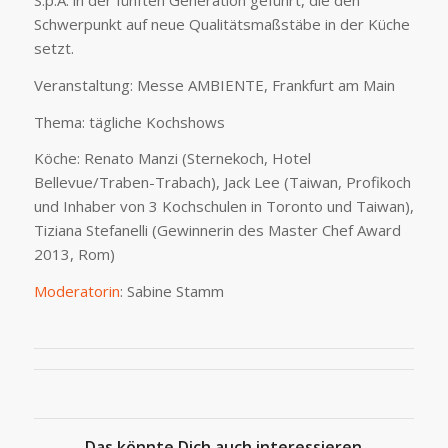
S.p.A. in der fünften Generation geführt, die den
Schwerpunkt auf neue Qualitätsmaßstäbe in der Küche
setzt.
Veranstaltung: Messe AMBIENTE, Frankfurt am Main
Thema: tägliche Kochshows
Köche: Renato Manzi (Sternekoch, Hotel
Bellevue/Traben-Trabach), Jack Lee (Taiwan, Profikoch
und Inhaber von 3 Kochschulen in Toronto und Taiwan),
Tiziana Stefanelli (Gewinnerin des Master Chef Award
2013, Rom)
Moderatorin
: Sabine Stamm
Das könnte Dich auch interessieren